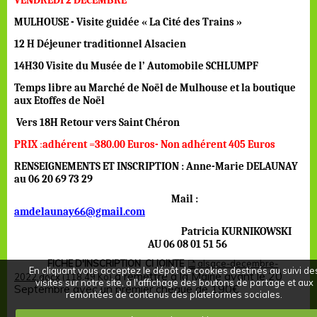
VENDREDI 2 DECEMBRE
MULHOUSE - Visite guidée « La Cité des Trains »
12 H Déjeuner traditionnel Alsacien
14H30 Visite du Musée de l’ Automobile SCHLUMPF
Temps libre au Marché de Noël de Mulhouse et la boutique
aux Etoffes de Noël
Vers 18H Retour vers Saint Chéron
PRIX
:
adhérent
=
380.00 Euros- Non adhérent 405 Euros
RENSEIGNEMENTS ET INSCRIPTION
: Anne-Marie DELAUNAY
au 06 20 69 73 29
Mail :
amdelaunay66@gmail.com
Patricia KURNIKOWSKI
AU 06 08 01 51 56
FICHE D'INSCRIPTION CI JOINTE
alsace-decembre-
En cliquant vous acceptez le dépôt de cookies destinés au suivi de
à remettre à la Mairie avant le 20
2022.docx
(118.49 Ko)
visites sur notre site, à l'affichage des boutons de partage et aux
Septembre avec un premier chèque de 190€
remontées de contenus des plateformes sociales.