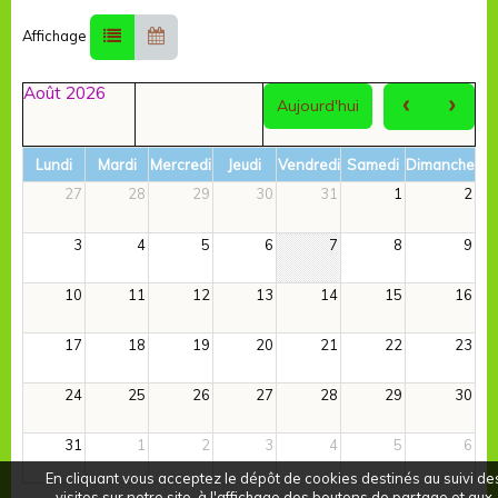
Affichage
Août 2026
‹
›
Aujourd'hui
Lundi
Mardi
Mercredi
Jeudi
Vendredi
Samedi
Dimanche
27
28
29
30
31
1
2
3
4
5
6
7
8
9
10
11
12
13
14
15
16
17
18
19
20
21
22
23
24
25
26
27
28
29
30
31
1
2
3
4
5
6
En cliquant vous acceptez le dépôt de cookies destinés au suivi de
visites sur notre site, à l'affichage des boutons de partage et aux