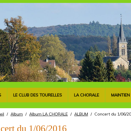
S
LE CLUB DES TOURELLES
LA CHORALE
MAINTIEN
eil
/
Album
/
Album LA CHORALE
/
ALBUM
/
Concert du 1/06/2
cert du 1/06/2016