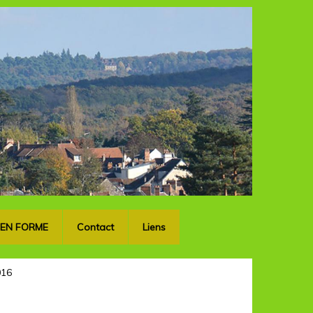
OK
 EN FORME
Contact
Liens
016