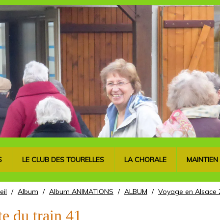
S
LE CLUB DES TOURELLES
LA CHORALE
MAINTIEN
eil
/
Album
/
Album ANIMATIONS
/
ALBUM
/
Voyage en Alsace 
te du train 41