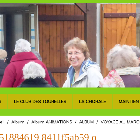
S
LE CLUB DES TOURELLES
LA CHORALE
MAINTIEN
eil
/
Album
/
Album ANIMATIONS
/
ALBUM
/
VOYAGE AU MARO
51884619 8411f5ab59 o