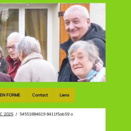
OK
 EN FORME
Contact
Liens
C 2025
/
54551884619 8411f5ab59 o