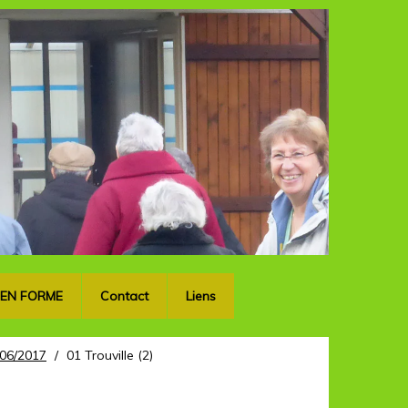
OK
 EN FORME
Contact
Liens
8/06/2017
/
01 Trouville (2)