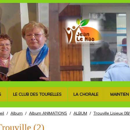
S
LE CLUB DES TOURELLES
LA CHORALE
MAINTIEN
eil
/
Album
/
Album ANIMATIONS
/
ALBUM
/
Trouville Lisieux 0
rouville (2)