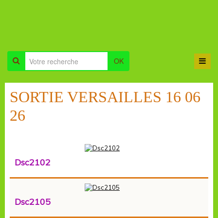
OK
SORTIE VERSAILLES 16 06
26
Dsc2102
Dsc2105