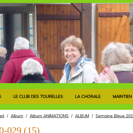
S
LE CLUB DES TOURELLES
LA CHORALE
MAINTIEN
eil
/
Album
/
Album ANIMATIONS
/
ALBUM
/
Semaine Bleue 201
0-029 (15)