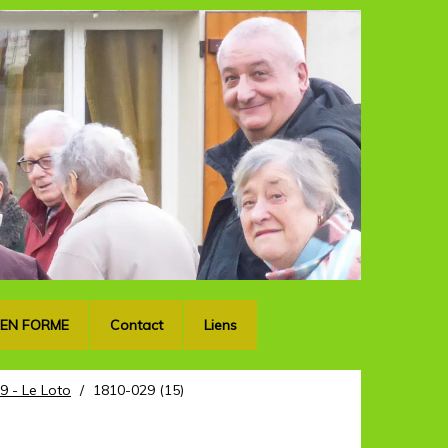
OK
 EN FORME
Contact
Liens
9 - Le Loto
/
1810-029 (15)