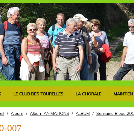
S
LE CLUB DES TOURELLES
LA CHORALE
MAINTIEN
eil
/
Album
/
Album ANIMATIONS
/
ALBUM
/
Semaine Bleue 201
0-007