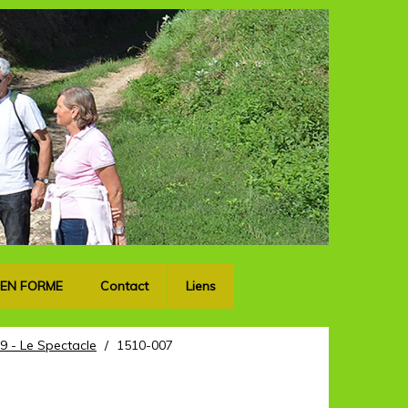
OK
 EN FORME
Contact
Liens
9 - Le Spectacle
/
1510-007