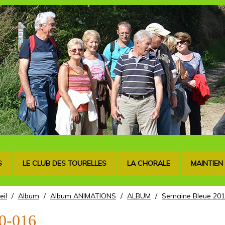
S
LE CLUB DES TOURELLES
LA CHORALE
MAINTIEN
eil
/
Album
/
Album ANIMATIONS
/
ALBUM
/
Semaine Bleue 201
0-016