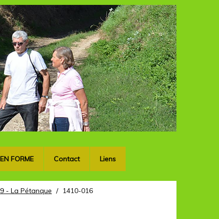
OK
 EN FORME
Contact
Liens
9 - La Pétanque
/
1410-016