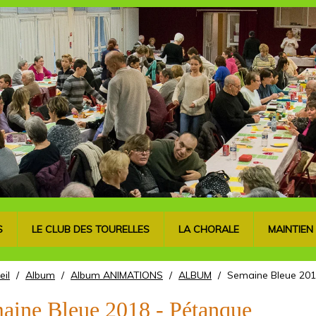
S
LE CLUB DES TOURELLES
LA CHORALE
MAINTIEN
eil
/
Album
/
Album ANIMATIONS
/
ALBUM
/
Semaine Bleue 201
aine Bleue 2018 - Pétanque