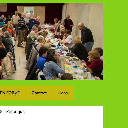
OK
 EN FORME
Contact
Liens
8 - Pétanque