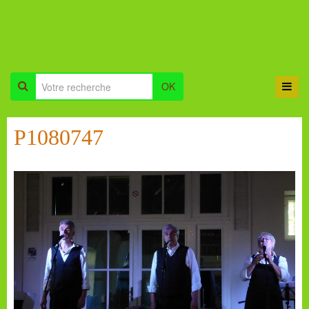
OK
P1080747