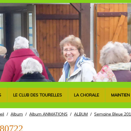
S
LE CLUB DES TOURELLES
LA CHORALE
MAINTIEN
eil
/
Album
/
Album ANIMATIONS
/
ALBUM
/
Semaine Bleue 201
80722