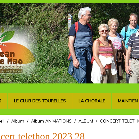
S
LE CLUB DES TOURELLES
LA CHORALE
MAINTIEN
eil
/
Album
/
Album ANIMATIONS
/
ALBUM
/
CONCERT TELETH
cert telethon 2023 28