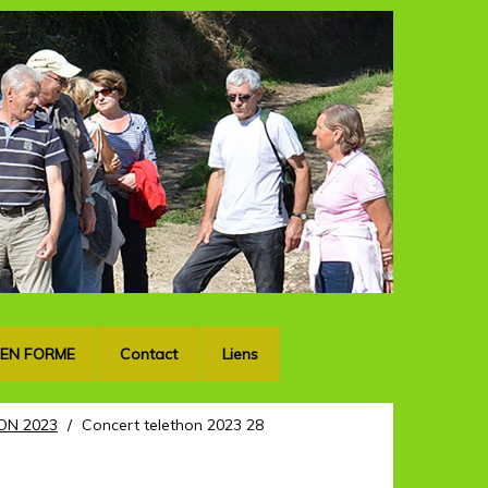
OK
 EN FORME
Contact
Liens
ON 2023
/
Concert telethon 2023 28