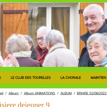
S
LE CLUB DES TOURELLES
LA CHORALE
MAINTIEN
eil
/
Album
/
Album ANIMATIONS
/
ALBUM
/
BRIARE 01/06/2022
isiere dejeuner 9